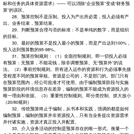
标和任务的具体资源需求）—— 可以消除“企业预算”变成“财务预
算”的误区。
28、预算控制不是压制。投入为产出所必需，投入必须有产
出。业务结束，预算结束。
29、判断预算合理与否的标准：不是单纯的数字，而是组织
的目标。
30、最好的预算不是投入最小的预算，而是产出达到100%，
投入达到预算数的95-98%。
31、预算控制规则：（1）全面控制规则。即一切投入必须
有预算：无预算，不能花钱，除非调整预算。无“预算外”的说
法。（2）事前控制规则。所有进入运作的资源和行为必须事先接
受程度不同的预算审核。资源是公司的，不是部门的。部门只有
在预算范围内，经公司批准才可使用。由于编制预算阶段与实施
预算阶段的环境信息存在差异，编制的预算不能成为资源投入的
唯一理由和依据。（3）重要性控制规则。即分类控制、抓大放小
（20/80规则）
32、传统预算终止于编制，从书本和实践，强调的都是如何
编制预算，编制的预算并非资源投入，只有当业务提出资源需求
并付诸实施，资源才真正投入并配置。
33、介入业务活动的控制是预算存在的唯一形式。衡量一个