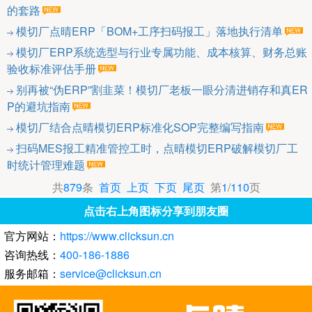
的套路
模切厂点晴ERP「BOM+工序扫码报工」落地执行清单
模切厂ERP系统选型与行业专属功能、成本核算、财务总账
验收标准评估手册
别再被“伪ERP”割韭菜！模切厂老板一眼分清进销存和真ER
P的避坑指南
模切厂结合点晴模切ERP标准化SOP完整编写指南
扫码MES报工精准管控工时，点晴模切ERP破解模切厂工
时统计管理难题
共
879
条
首页
上页
下页
尾页
第
1
/
110
页
点击右上角图标分享到朋友圈
官方网站：
https://www.clicksun.cn
咨询热线：
400-186-1886
服务邮箱：
service@clicksun.cn