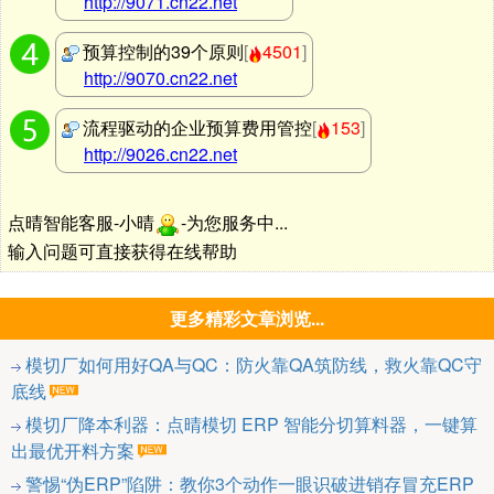
http://9071.cn22.net
预算控制的39个原则
[
4501
]
http://9070.cn22.net
流程驱动的企业预算费用管控
[
153
]
http://9026.cn22.net
点晴智能客服-小晴
-为您服务中...
输入问题可直接获得在线帮助
更多精彩文章浏览...
模切厂如何用好QA与QC：防火靠QA筑防线，救火靠QC守
底线
模切厂降本利器：点晴模切 ERP 智能分切算料器，一键算
出最优开料方案
警惕“伪ERP”陷阱：教你3个动作一眼识破进销存冒充ERP