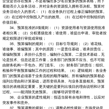
企业是否存在预算，不是看编出多少名目繁多的预算表格，而下
看能否介入业务活动，并对业务的资源投入拥有否决权。预算对
业务活动介入的形式：（1）在业务执行过程上修正编制的预算。
（2）在过程中控制投入产出的效用。（3）在过程中控制组织的
价值目标。
34、预算批准的3项规则：（1）资源使用者与资源使用批准
者相分离；（2）分权逐级批准；谁使用，谁提出申请。审批者按
规定权限进行审批或审核；
35、预算编制的规则：（1）目标引导规则；（2）谁花钱、
谁做事、谁编预算；其中的原因：一是责任基础，谁承担责任，
谁编制预算；承担什么责任，编制什么预算。二是技术基础，无
论是技术、信息还是工作量，业务部门的预算不应当、也不可能
由财务机构一手包办、闭门造车。（3）财务部门的责任：组织、
检验和平衡预算编制工作的过程和结果。（4）逻辑规则：各业务
部门的预算必须基于业务流程的顺序编制。所有编制的预算都必
须列出理由和计算基础，进而变得具体、与业务直接相关。预算
项目的表格固定重要，更关键的是要列出项目的理由说明和计算
过程。——能消除无效预算。（能够培训管理者）
36、企业预算的柔性规则：指适当留有余地和弹性，以应对
突发事件和意外。
37、预算调整的规则：（1）调整必然性规则：市场变动是