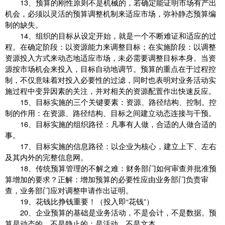
13、预算的刚性原则不是机械的，若确定能证明市场有产出
机会，必须以灵活的预算调整机制来适应市场，弥补静态预算编
制的缺失。
14、组织的目标从设定开始，就是一个不断难证和适应的过
程。在确定阶段：以资源能力来调整目标；在实施阶段：以调整
资源投入方式来动态地适应市场，未必需要调整目标本身。当资
源按市场机会来投入，目标自动地调节。预算的重点在于过程控
制，不仅意味着对投入必要性的过滤，同时也表明对业务活动实
施过程中变异因素的关注，并对相关的资源配置作出快速反应。
15、目标实施的三个关键要素：资源、路径结构、控制。控
制的作用：在资源、路径结构、目标之间建立动态连接与干预。
16、目标实施的组织路径：凡事有人做，合适的人做合适的
事。
17、目标实施的信息路径：以企业为核心，建立上下、左右
及其内外的完整信息网。
18、传统预算管理的不解之难：财务部门如何审查并批准预
算增加的要求？正解：增加预算的必要性应由业务部门负责审
查，业务部门应对调整申请作出证明。
19、花钱比挣钱重要！（投入即“花钱”）
20、企业预算的基础是业务活动，不是会计，不是数据。预
算是动态的，不是静止的；是活动，不是文本。