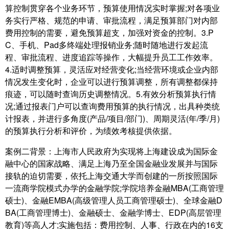
算控制贯穿各个业务环节，预算使用情况实时掌握;对各项业
务实行严格、规范的申请、审批流程，满足预算部门对内部
费用控制的需要，避免预算超支，加强对资金的控制。3.P
C、手机、Pad多终端处理报销业务;随时随地进行发起流
程、审批流程、进度追踪等操作，大幅提升员工工作效率。
4.适时调整预算，灵活应对经营变化;当经营环境或企业内部
情况发生变化时，企业可以进行预算调整，所有调整都保持
痕迹，可以随时查询历史调整情况。5.有效分析预算执行情
况;通过报表门户可以查询费用预算的执行情况，出具种类统
计报表，并进行多角度(产品/项目/部门)、周期灵活(年/季/月)
的预算执行分析和评价，为绩效考核提供依据。
案例二背景：上海市人民政府为实现将上海建设成为国际金
融中心的国家战略、满足上海乃至全国金融业发展并与国际
接轨的迫切需要，依托上海交通大学而创建的一所按照国际
一流商学院模式办学的金融学院;学院培养金融MBA(工商管理
硕士)、金融EMBA(高级管理人员工商管理硕士)、全球金融D
BA(工商管理博士)、金融硕士、金融学博士、EDP(高层管理
教育)等高人才;实施包括：费用控制、人事、行政在内的16支