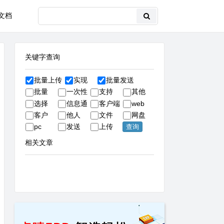
文档
关键字查询
批量上传
实现
批量发送
批量
一次性
支持
其他
选择
信息通
客户端
web
客户
他人
文件
网盘
pc
发送
上传
相关文章