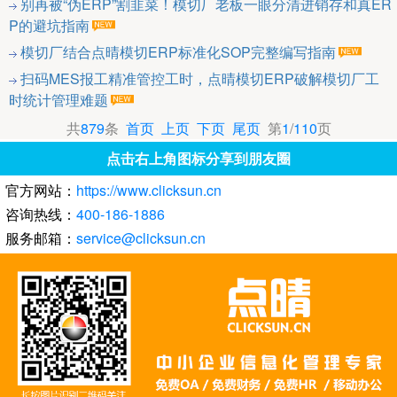
别再被“伪ERP”割韭菜！模切厂老板一眼分清进销存和真ER
P的避坑指南
模切厂结合点晴模切ERP标准化SOP完整编写指南
扫码MES报工精准管控工时，点晴模切ERP破解模切厂工
时统计管理难题
共
879
条
首页
上页
下页
尾页
第
1
/
110
页
点击右上角图标分享到朋友圈
官方网站：
https://www.clicksun.cn
咨询热线：
400-186-1886
服务邮箱：
service@clicksun.cn