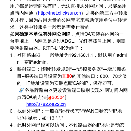
用户都是运营商私有IP，无法直接从外网访问，只能采用
点晴内网通（
http://inet.clicksun.cn
）之类的第三方中转服
务才行，因为占用大量的公网带宽来帮助使用单位中转请
求，这类中转服务一般都是需要付费的。
如果确定本单位有外网公网IP
，点晴
OA
安装在内网的一
台电脑上，内网又是通过
ADSL、光纤
等拨号上网，则需
要映射路由器。以
TP-LINK
为例子：
1．
登陆路由器：一般地址为
192.168.1.1
，默认用户
admi
n
，密码
admin
。
2．
映射端口：找到“转发规则”
—
“虚拟服务器”
—
增加新条
目
--
服务端口号设置为
非
80
的其他端口：800、78之类
的
，
IP
地址设置为安装点晴
OA
的
IP
，保存即可。
各品牌路由器更改设置端口映射实现外网访问内网
点晴OA的方法
[
20304
]
http://3782.oa22.cn
3．
找到外网
IP
：一般在“运行状态”
-
“
WAN
口状态”
-
“
IP
地
址”中显示，如
113.*.*.*
4．
此时外网已经可以访问，不过路由器的
IP
地址是动态