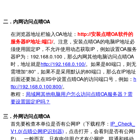
二．
内网访问点晴
OA
在浏览器地址栏输入OA地址：
http://
安装点晴
OA
软件的
服务器
IP
地址:端口
/
。注意，安装点晴
OA
的电脑
IP
地址必
须使用固定IP，不允许使用动态获取IP，例如设置OA服务
器IP为：
192.168.0.100
，那么内网其他电脑访问点晴
OA
时，地址就是
http://192.168.0.100/
。
如果是80端口，则无
需增加“:80”，如果不是采用默认的80端口，那么在IP地址
后面还要加上在IIS中设置点晴OA的访问端口号，例如：
h
ttp://192.168.0.100:800/
。
教程：
局域网其他电脑用户怎么访问点晴OA服务器？需
要设置固定IP吗？
三．
外网访问点晴
OA
首先要检查本单位是否有公网IP（下载程序：
IP_Check_
V1.0(点晴公网IP识别器)
，点击打开，会看到是否有公网I
P），一般而言，只有电信用户才有公网IP，联通和移动