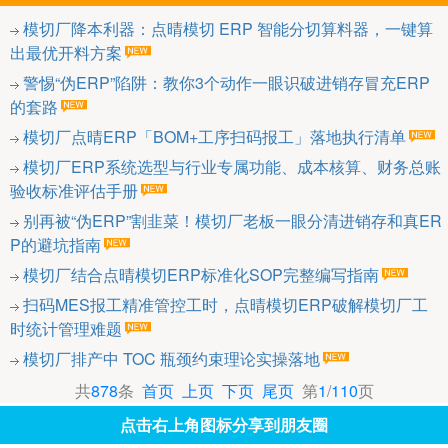
模切厂降本利器：点晴模切 ERP 智能分切算料器，一键算
出最优开料方案
警惕“伪ERP”陷阱：教你3个动作一眼识破进销存冒充ERP
的套路
模切厂点晴ERP「BOM+工序扫码报工」落地执行清单
模切厂ERP系统选型与行业专属功能、成本核算、财务总账
验收标准评估手册
别再被“伪ERP”割韭菜！模切厂老板一眼分清进销存和真ER
P的避坑指南
模切厂结合点晴模切ERP标准化SOP完整编写指南
扫码MES报工精准管控工时，点晴模切ERP破解模切厂工
时统计管理难题
模切厂排产中 TOC 瓶颈约束理论实操落地
共
878
条
首页
上页
下页
尾页
第
1
/
110
页
点击右上角图标分享到朋友圈