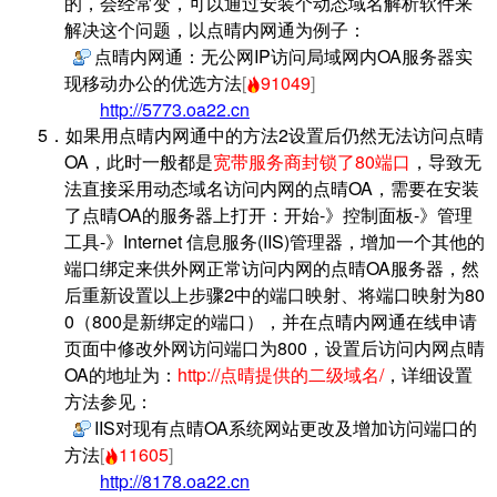
的，会经常变，可以通过安装个动态域名解析软件来
解决这个问题，以点晴内网通为例子：
点晴内网通：无公网IP访问局域网内OA服务器实
现移动办公的优选方法
[
91049
]
http://5773.oa22.cn
5．如果用点晴内网通中的方法2设置后仍然无法访问点晴
OA，此时一般都是
宽带服务商封锁了80端口
，导致无
法直接采用动态域名访问内网的点晴OA，需要在安装
了点晴OA的服务器上打开：开始-》控制面板-》管理
工具-》Internet 信息服务(IIS)管理器，增加一个其他的
端口绑定来供外网正常访问内网的点晴OA服务器，然
后重新设置以上步骤2中的端口映射、将端口映射为80
0（800是新绑定的端口），并在点晴内网通在线申请
页面中修改外网访问端口为800，设置后访问内网点晴
OA的地址为：
http://
点晴提供的二级域名/
，详细设置
方法参见：
IIS对现有点晴OA系统网站更改及增加访问端口的
方法
[
11605
]
http://8178.oa22.cn