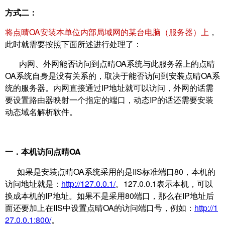
方式二：
将点晴OA安装本单位内部局域网的某台电脑（服务器）上
，
此时就需要按照下面所述进行处理了：
内网、外网能否访问到点晴OA系统与此服务器上的点晴
OA
系统自身是没有关系的，取决于能否访问到安装点晴
OA
系
统的服务器。内网直接通过
IP
地址就可以访问，外网的话需
要设置路由器映射一个指定的端口，动态
IP
的话还需要安装
动态域名解析软件。
一．
本机访问点晴
OA
如果是安装点晴
OA
系统采用的是IIS标准
端口
80
，本机的
访问地址就是：
http://127.0.0.1/
。
127.0.0.1
表示本机，可以
换成本机的
IP
地址。如果不是采用80端口，那么在IP地址后
面还要加上在IIS中设置点晴OA的访问端口号，例如：
http://1
27.0.0.1:800/
。