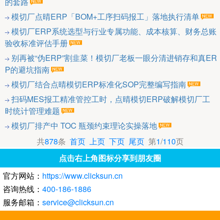
的套路
模切厂点晴ERP「BOM+工序扫码报工」落地执行清单
模切厂ERP系统选型与行业专属功能、成本核算、财务总账
验收标准评估手册
别再被“伪ERP”割韭菜！模切厂老板一眼分清进销存和真ER
P的避坑指南
模切厂结合点晴模切ERP标准化SOP完整编写指南
扫码MES报工精准管控工时，点晴模切ERP破解模切厂工
时统计管理难题
模切厂排产中 TOC 瓶颈约束理论实操落地
共
878
条
首页
上页
下页
尾页
第
1
/
110
页
点击右上角图标分享到朋友圈
官方网站：
https://www.clicksun.cn
咨询热线：
400-186-1886
服务邮箱：
service@clicksun.cn