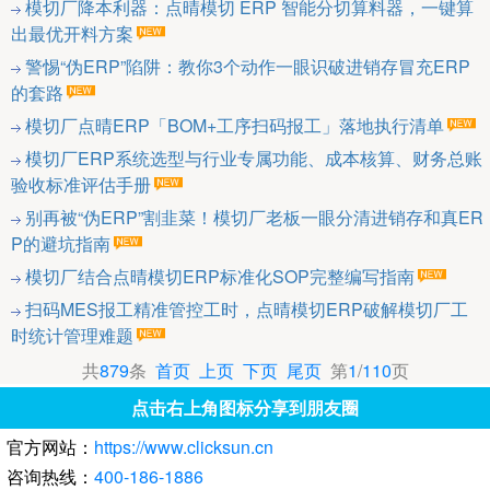
模切厂降本利器：点晴模切 ERP 智能分切算料器，一键算
出最优开料方案
警惕“伪ERP”陷阱：教你3个动作一眼识破进销存冒充ERP
的套路
模切厂点晴ERP「BOM+工序扫码报工」落地执行清单
模切厂ERP系统选型与行业专属功能、成本核算、财务总账
验收标准评估手册
别再被“伪ERP”割韭菜！模切厂老板一眼分清进销存和真ER
P的避坑指南
模切厂结合点晴模切ERP标准化SOP完整编写指南
扫码MES报工精准管控工时，点晴模切ERP破解模切厂工
时统计管理难题
共
879
条
首页
上页
下页
尾页
第
1
/
110
页
点击右上角图标分享到朋友圈
官方网站：
https://www.clicksun.cn
咨询热线：
400-186-1886