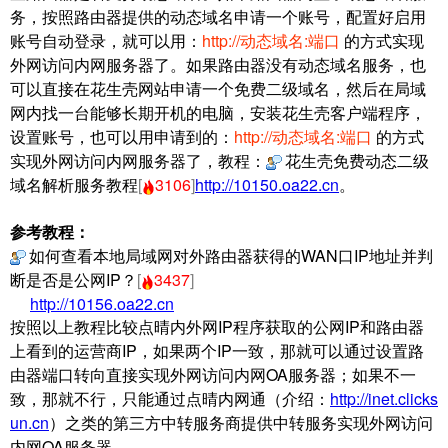
务，按照路由器提供的动态域名申请一个账号，配置好启用
账号
自动
登录，就可以用：
http://动态域名:端口
的方式实现
外网访问内网服务器了。
如果路由器没有动态域名服务，也
可以直接在花生壳网站申请一个免费二级域名，然后在局域
网内找一台能够长期开机的电脑，安装花生壳客户端程序，
设置账号，也可以用申请到的：
http://动态域名:端口
的方式
实现外网访问内网服务器了，教程：
花生壳免费动态二级
域名解析服务教程
[
3106
]
http://10150.oa22.cn
。
参考教程：
如何查看本地局域网对外路由器获得的WAN口IP地址并判
断是否是公网IP？
[
3437
]
http://10156.oa22.cn
按照以上教程比较点晴内外网IP程序获取的公网IP和路由器
上看到的运营商IP，如果两个IP一致，那就可以通过设置路
由器端口转向直接实现外网访问内网OA服务器；如果不一
致，那就不行，只能通过点晴内网通（介绍：
http://inet.clicks
un.cn
）之类的第三方中转服务商提供中转服务实现外网访问
内网OA服务器。