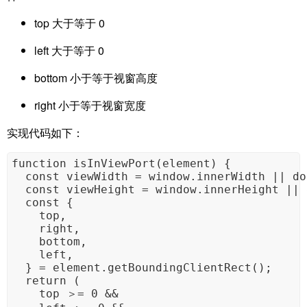
top 大于等于 0
left 大于等于 0
bottom 小于等于视窗高度
right 小于等于视窗宽度
实现代码如下：
function isInViewPort(element) {

  const viewWidth = window.innerWidth || do
  const viewHeight = window.innerHeight || 
  const {

    top,

    right,

    bottom,

    left,

  } = element.getBoundingClientRect();

  return (

    top ＞= 0 &&
