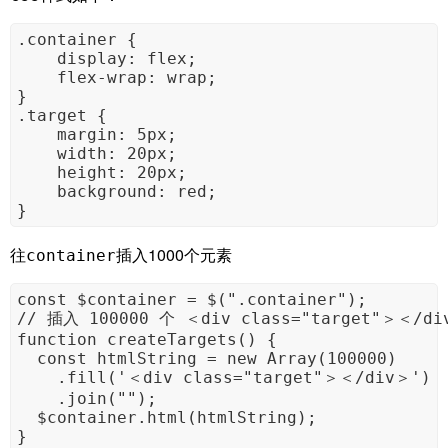
.container {

    display: flex;

    flex-wrap: wrap;

}

.target {

    margin: 5px;

    width: 20px;

    height: 20px;

    background: red;

}
往
插入1000个元素
container
const $container = $(".container");

// 插入 100000 个 ＜div class="target"＞＜/div
function createTargets() {

  const htmlString = new Array(100000)

    .fill('＜div class="target"＞＜/div＞')

    .join("");

  $container.html(htmlString);

}