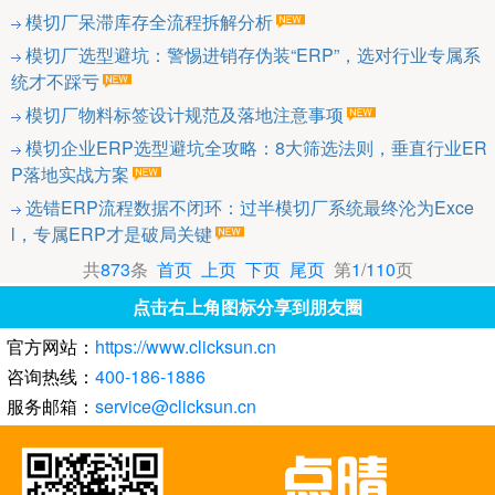
模切厂呆滞库存全流程拆解分析
模切厂选型避坑：警惕进销存伪装“ERP”，选对行业专属系
统才不踩亏
模切厂物料标签设计规范及落地注意事项
模切企业ERP选型避坑全攻略：8大筛选法则，垂直行业ER
P落地实战方案
选错ERP流程数据不闭环：过半模切厂系统最终沦为Exce
l，专属ERP才是破局关键
共
873
条
首页
上页
下页
尾页
第
1
/
110
页
点击右上角图标分享到朋友圈
官方网站：
https://www.clicksun.cn
咨询热线：
400-186-1886
服务邮箱：
service@clicksun.cn