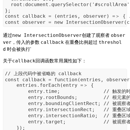
  root:document.querySelector('#scrollA
};

const callback = (entries, observer) =＞ { .
const observer = new IntersectionObserver(c
通过
创建了观察者
new IntersectionObserver
obser
，传入的参数
在重叠比例超过
ver
callback
threshol
时会被执行`
d
关于
回调函数常用属性如下：
callback
// 上段代码中被省略的 callback

const callback = function(entries, observer)
    entries.forEach(entry =＞ {

        entry.time;               // 触发的时
        entry.rootBounds;         //
        entry.boundingClientRect; // 被观
        entry.intersectionRect;   // 重叠
        entry.intersectionRatio;  
        entry.target;             // 被观察者
    });
