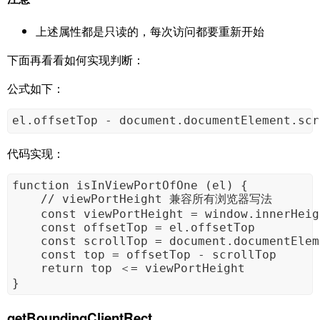
上述属性都是只读的，每次访问都要重新开始
下面再看看如何实现判断：
公式如下：
el.offsetTop - document.documentElement.sc
代码实现：
function isInViewPortOfOne (el) {

    // viewPortHeight 兼容所有浏览器写法

    const viewPortHeight = window.innerHeig
    const offsetTop = el.offsetTop

    const scrollTop = document.documentElem
    const top = offsetTop - scrollTop

    return top ＜= viewPortHeight

}
getBoundingClientRect