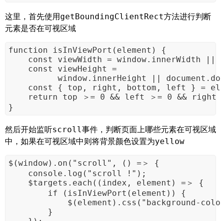
这里，首先使用
方法进行判断
getBoundingClientRect
元素是否在可视区域
function isInViewPort(element) {

    const viewWidth = window.innerWidth || 
    const viewHeight =

          window.innerHeight || document.do
    const { top, right, bottom, left } = el
    return top ＞= 0 && left ＞= 0 && right 
}
然后开始监听
事件，判断页面上哪些元素在可视区域
scroll
中，如果在可视区域中则将背景颜色设置为
yellow
$(window).on("scroll", () =＞ {

    console.log("scroll !");

    $targets.each((index, element) =＞ {

        if (isInViewPort(element)) {

            $(element).css("background-colo
        }
