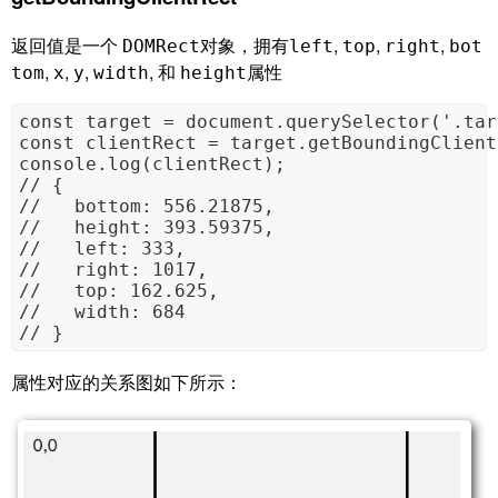
返回值是一个
对象，拥有
,
,
,
DOMRect
left
top
right
bot
,
,
,
, 和
属性
tom
x
y
width
height
const target = document.querySelector('.tar
const clientRect = target.getBoundingClient
console.log(clientRect);

// {

//   bottom: 556.21875,

//   height: 393.59375,

//   left: 333,

//   right: 1017,

//   top: 162.625,

//   width: 684

// }
属性对应的关系图如下所示：