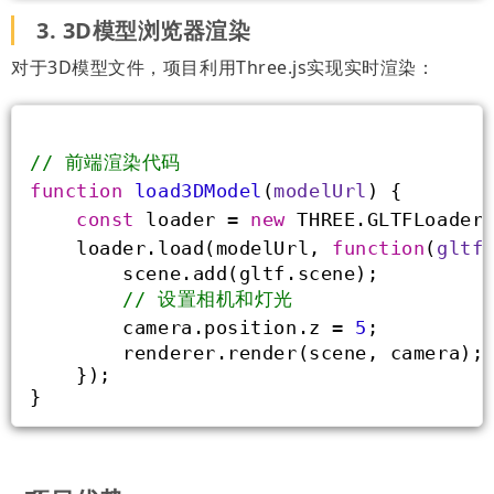
3. 3D模型浏览器渲染
对于3D模型文件，项目利用Three.js实现实时渲染：
// 前端渲染代码
function
load3DModel
(
modelUrl
) 
{
const
 loader = 
new
 THREE.GLTFLoader
    loader.load(modelUrl, 
function
(
gltf
        scene.add(gltf.scene);
// 设置相机和灯光
        camera.position.z = 
5
;
        renderer.render(scene, camera);
    });
}