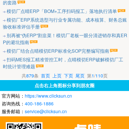
的套路
模切厂点晴ERP「BOM+工序扫码报工」落地执行清单
模切厂ERP系统选型与行业专属功能、成本核算、财务总账
验收标准评估手册
别再被“伪ERP”割韭菜！模切厂老板一眼分清进销存和真ER
P的避坑指南
模切厂结合点晴模切ERP标准化SOP完整编写指南
扫码MES报工精准管控工时，点晴模切ERP破解模切厂工
时统计管理难题
共
879
条
首页
上页
下页
尾页
第
1
/
110
页
点击右上角图标分享到朋友圈
官方网站：
https://www.clicksun.cn
咨询热线：
400-186-1886
服务邮箱：
service@clicksun.cn