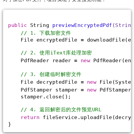
public
 String 
previewEncryptedPdf
(Strin
// 1. 下载加密文件
    File encryptedFile = downloadFile(e
// 2. 使用iText库处理加密
    PdfReader reader = 
new
 PdfReader(en
// 3. 创建临时解密文件
    File decryptedFile = 
new
 File(Syste
    PdfStamper stamper = 
new
 PdfStamper
    stamper.close();
// 4. 返回解密后的文件预览URL
return
 fileService.uploadFile(decry
}