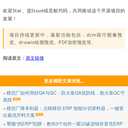
欢迎Star、提Issue或贡献代码，共同推动这个开源项目的
发展！
项目持续更新中，最新功能包括：dcm医疗图像预
览、drawio绘图预览、PDF加密预览等。
阅读原文：
原文链接
更多精彩文章浏览...
模切厂如何用好QA与QC：防火靠QA筑防线，救火靠QC守
底线
模切厂降本利器：点晴模切 ERP 智能分切算料器，一键算
出最优开料方案
警惕“伪ERP”陷阱：教你3个动作一眼识破进销存冒充ERP