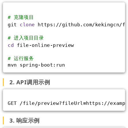
# 克隆项目
git 
clone
 https://github.com/kekingcn/f
# 进入项目目录
cd
 file-online-preview
# 运行服务
mvn spring-boot:run
2. API调用示例
GET /file/preview?fileUrl=https://examp
3. 响应示例