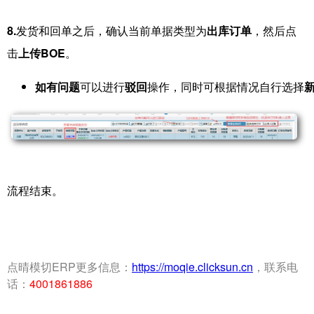
8.
发货和回单之后，确认当前单据类型为
出库订单
，然后点
击
上传BOE
。
如有问题
可以进行
驳回
操作，同时可根据情况自行选择
流程结束。
点晴模切ERP更多信息：
https://moqie.clicksun.cn
，联系电
话：
4001861886