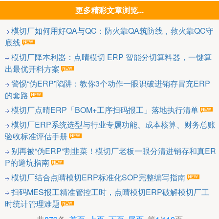
更多精彩文章浏览...
模切厂如何用好QA与QC：防火靠QA筑防线，救火靠QC守
底线
模切厂降本利器：点晴模切 ERP 智能分切算料器，一键算
出最优开料方案
警惕“伪ERP”陷阱：教你3个动作一眼识破进销存冒充ERP
的套路
模切厂点晴ERP「BOM+工序扫码报工」落地执行清单
模切厂ERP系统选型与行业专属功能、成本核算、财务总账
验收标准评估手册
别再被“伪ERP”割韭菜！模切厂老板一眼分清进销存和真ER
P的避坑指南
模切厂结合点晴模切ERP标准化SOP完整编写指南
扫码MES报工精准管控工时，点晴模切ERP破解模切厂工
时统计管理难题