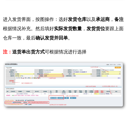
进入发货界面，按图操作：选好
发货仓库
以及
承运商
，
备注
根据情况补充。然后填好
实际发货数量
，
发货货位
要跟上面
仓库一致，最后
确认发货并回单
。
注：
送货单出货方式
可根据情况进行选择