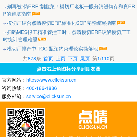
别再被“伪ERP”割韭菜！模切厂老板一眼分清进销存和真ER
P的避坑指南
模切厂结合点晴模切ERP标准化SOP完整编写指南
扫码MES报工精准管控工时，点晴模切ERP破解模切厂工
时统计管理难题
模切厂排产中 TOC 瓶颈约束理论实操落地
共
878
条
首页
上页
下页
尾页
第
1
/
110
页
点击右上角图标分享到朋友圈
官方网站：
https://www.clicksun.cn
咨询热线：
400-186-1886
服务邮箱：
service@clicksun.cn