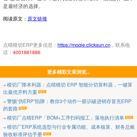
是最经济的选择。
阅读原文：
原文链接
点晴模切ERP更多信息：
https://moqie.clicksun.cn
，联系电
话：
4001861886
更多精彩文章浏览...
模切厂降本利器：点晴模切 ERP 智能分切算料器，一键算
出最优开料方案
警惕“伪ERP”陷阱：教你3个动作一眼识破进销存冒充ERP
的套路
模切厂点晴ERP「BOM+工序扫码报工」落地执行清单
模切厂ERP系统选型与行业专属功能、成本核算、财务总账
验收标准评估手册