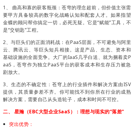
1、 曲高和寡的获客瓶颈：苍穹的理念超前，但价值主张需
要甲方具备较高的数字化战略认知和配套人才。
如果指望
金蝶的顾问帮你搞定一切，必死无疑。它是“赋能”工具，不
是“交钥匙”工程。
2、与巨头们的正面消耗战：在PaaS层面，不可避免与阿里
云、腾讯云、等巨头短兵相接。这是产品、生态、资本和
基础设施的全面竞争。大厂的
IaaS几乎白送、就为捆着卖P
aaS
，苍穹作为独立PaaS平台的获客成本和生存压力被急
剧放大。
3、
生态的不确定性：苍穹上的行业插件和解决方案由ISV
提供，其质量参差不齐。你可能找不到你所在行业的成熟
解决方案，需要自己从头造轮子，成本和时间不可控。
二、 星瀚（EBC大型企业SaaS）：理想与现实的“落差”
突出优势：