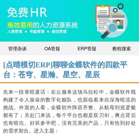
管理杂谈
OA答疑
ERP答疑
教程搜索
[点晴模切ERP]聊聊金蝶软件的四款平
台：苍穹、星瀚、星空、星辰
先来一段寒暄废话：在云服务这场马拉松中，金蝶软件既
构建了令人振奋的数字化舰队，也面临着来自深海暗流的
挑战。外面的人看，金蝶软件阵容齐整、从航母到巡逻艇
都有了；关起门来说，每个平台也都是双刃剑，爽点背后
也有暗坑。好坏参半吧，没有完美的产品，只有恰到好处
的需求契合。
进入主题：