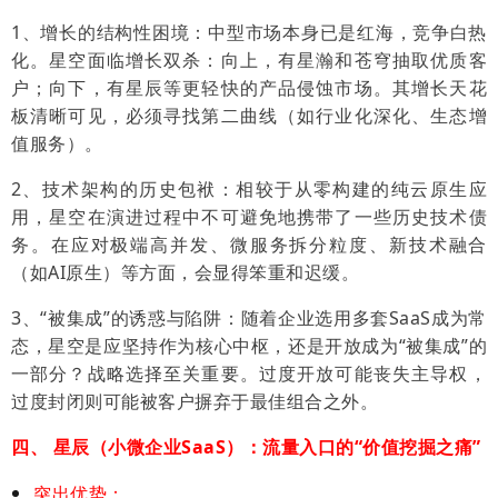
1、增长的结构性困境：中型市场本身已是红海，竞争白热
化。星空面临增长双杀：向上，有星瀚和苍穹抽取优质客
户；向下，有星辰等更轻快的产品侵蚀市场。其增长天花
板清晰可见，必须寻找第二曲线（如行业化深化、生态增
值服务）。
2、技术架构的历史包袱：相较于从零构建的纯云原生应
用，星空在演进过程中不可避免地携带了一些历史技术债
务。在应对极端高并发、微服务拆分粒度、新技术融合
（如AI原生）等方面，会
显得笨重和迟缓
。
3、“被集成”的诱惑与陷阱：随着企业选用多套SaaS成为常
态，星空是应坚持作为核心中枢，还是开放成为“被集成”的
一部分？战略选择至关重要。过度开放可能丧失主导权，
过度封闭则可能被客户摒弃于最佳组合之外。
四、 星辰（小微企业SaaS）：流量入口的“价值挖掘之痛”
突出优势：