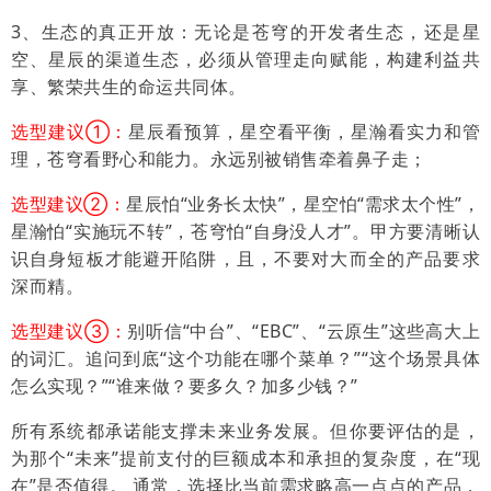
3、生态的真正开放：无论是苍穹的开发者生态，还是星
空、星辰的渠道生态，必须从管理走向赋能，构建利益共
享、繁荣共生的命运共同体。
选型建议①：
星辰看预算，星空看平衡，星瀚看实力和管
理，苍穹看野心和能力。永远别被销售牵着鼻子走；
选型建议②：
星辰怕“业务长太快”，星空怕“需求太个性”，
星瀚怕“实施玩不转”，苍穹怕“自身没人才”。甲方要清晰认
识自身短板才能避开陷阱，且，不要对大而全的产品要求
深而精。
选型建议③：
别
听信“中台”、“EBC”、“云原生”这些高大上
的词汇。追问到底“这个功能在哪个菜单？”“这个场景具体
怎么实现？”“谁来做？要多久？加多少钱？”
所有系统都承诺能支撑未来业务发展。但你要评估的是，
为那个“未来”提前支付的巨额成本和承担的复杂度，在“现
在”是否值得。 通常，选择比当前需求略高一点点的产品，