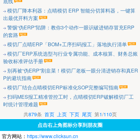
底线
模切厂降本利器：点晴模切 ERP 智能分切算料器，一键算
出最优开料方案
警惕“伪ERP”陷阱：教你3个动作一眼识破进销存冒充ERP
的套路
模切厂点晴ERP「BOM+工序扫码报工」落地执行清单
模切厂ERP系统选型与行业专属功能、成本核算、财务总账
验收标准评估手册
别再被“伪ERP”割韭菜！模切厂老板一眼分清进销存和真ER
P的避坑指南
模切厂结合点晴模切ERP标准化SOP完整编写指南
扫码MES报工精准管控工时，点晴模切ERP破解模切厂工
时统计管理难题
共
879
条
首页
上页
下页
尾页
第
1
/
110
页
点击右上角图标分享到朋友圈
官方网站：
https://www.clicksun.cn