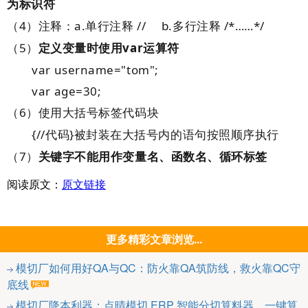
为标识符
（4）注释：a.单行注释 // b.多行注释 /*……*/
（5）
定义变量时使用var运算符
var username="tom";
var age=30;
（6）使用大括号标签代码块
{//代码}被封装在大括号内的语句按照顺序执行
（7）
关键字不能用作变量名、函数名、循环标签
阅读原文：
原文链接
更多精彩文章浏览...
模切厂如何用好QA与QC：防火靠QA筑防线，救火靠QC守
底线
模切厂降本利器：点晴模切 ERP 智能分切算料器，一键算