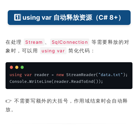
1️⃣ using var 自动释放资源（C# 8+）
在处理
、
等需要释放的对
Stream
SqlConnection
象时，可以用
简化代码：
using var
using
var
 reader = 
new
 StreamReader(
"data.txt"
);
Console.WriteLine(reader.ReadToEnd());
👉 不需要写额外的大括号，作用域结束时会自动释
放。