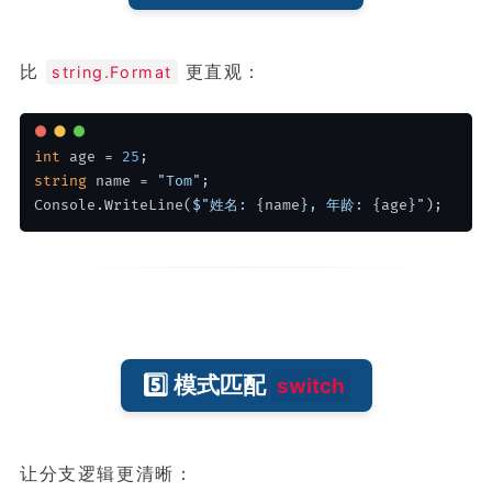
比
更直观：
string.Format
int
 age = 
25
;
string
 name = 
"Tom"
;
Console.WriteLine(
$"姓名: 
{name}
, 年龄: 
{age}
"
);
5️⃣ 模式匹配
switch
让分支逻辑更清晰：