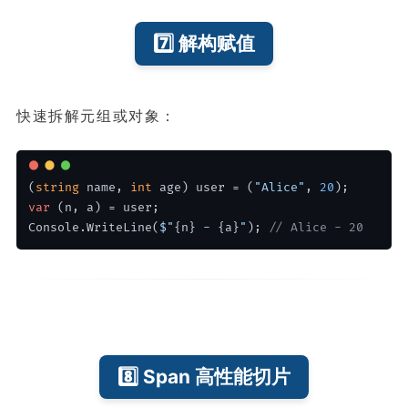
7️⃣ 解构赋值
快速拆解元组或对象：
(
string
 name, 
int
 age) user = (
"Alice"
, 
20
);
var
 (n, a) = user;
Console.WriteLine(
$"
{n}
 - 
{a}
"
); 
// Alice - 20
8️⃣ Span 高性能切片