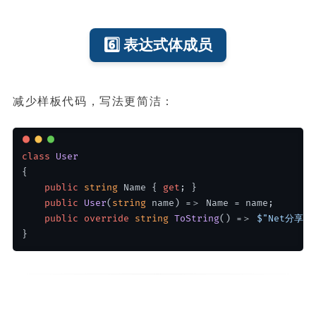
6️⃣ 表达式体成员
减少样板代码，写法更简洁：
class
User
{
public
string
 Name { 
get
; }
public
User
(
string
 name
)
 =＞ Name = name;
public
override
string
ToString
()
 =＞ 
$"Net分享: 
}