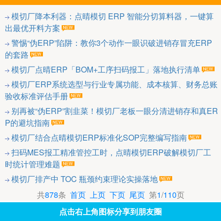
模切厂降本利器：点晴模切 ERP 智能分切算料器，一键算
出最优开料方案
警惕“伪ERP”陷阱：教你3个动作一眼识破进销存冒充ERP
的套路
模切厂点晴ERP「BOM+工序扫码报工」落地执行清单
模切厂ERP系统选型与行业专属功能、成本核算、财务总账
验收标准评估手册
别再被“伪ERP”割韭菜！模切厂老板一眼分清进销存和真ER
P的避坑指南
模切厂结合点晴模切ERP标准化SOP完整编写指南
扫码MES报工精准管控工时，点晴模切ERP破解模切厂工
时统计管理难题
模切厂排产中 TOC 瓶颈约束理论实操落地
共
878
条
首页
上页
下页
尾页
第
1
/
110
页
点击右上角图标分享到朋友圈