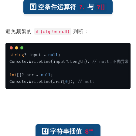
3️⃣ 空条件运算符
与
?.
?[]
避免频繁的
判断：
if (obj != null)
string
? input = 
null
;
Console.WriteLine(input?.Length); 
// null，不抛异常
int
[]? arr = 
null
;
Console.WriteLine(arr?[
0
]); 
// null
4️⃣ 字符串插值
$""