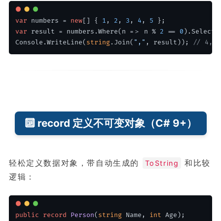
var
 numbers = 
new
[] { 
1
, 
2
, 
3
, 
4
, 
5
 };
var
 result = numbers.Where(n =＞ n % 
2
 == 
0
).Select(
Console.WriteLine(
string
.Join(
","
, result)); 
// 4,16
🔟 record 定义不可变对象（C# 9+）
轻松定义数据对象，带自动生成的
和比较
ToString
逻辑：
public
record
Person
(
string
 Name, 
int
 Age
)
;