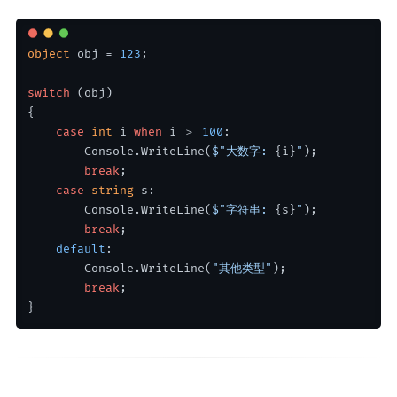
object
 obj = 
123
;
switch
 (obj)
{
case
int
 i 
when
 i ＞ 
100
:
        Console.WriteLine(
$"大数字: 
{i}
"
);
break
;
case
string
 s:
        Console.WriteLine(
$"字符串: 
{s}
"
);
break
;
default
:
        Console.WriteLine(
"其他类型"
);
break
;
}