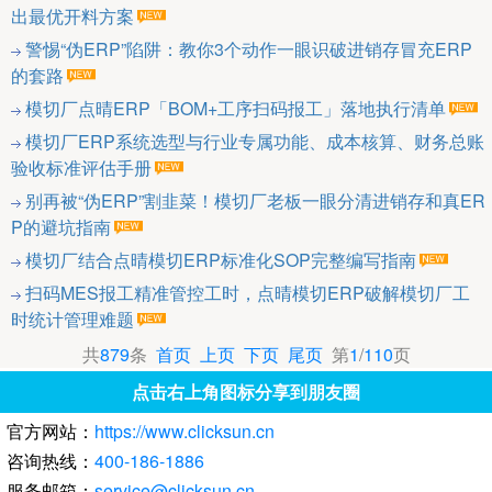
出最优开料方案
警惕“伪ERP”陷阱：教你3个动作一眼识破进销存冒充ERP
的套路
模切厂点晴ERP「BOM+工序扫码报工」落地执行清单
模切厂ERP系统选型与行业专属功能、成本核算、财务总账
验收标准评估手册
别再被“伪ERP”割韭菜！模切厂老板一眼分清进销存和真ER
P的避坑指南
模切厂结合点晴模切ERP标准化SOP完整编写指南
扫码MES报工精准管控工时，点晴模切ERP破解模切厂工
时统计管理难题
共
879
条
首页
上页
下页
尾页
第
1
/
110
页
点击右上角图标分享到朋友圈
官方网站：
https://www.clicksun.cn
咨询热线：
400-186-1886
服务邮箱：
service@clicksun.cn