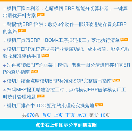
模切厂降本利器：点晴模切 ERP 智能分切算料器，一键算
出最优开料方案
警惕“伪ERP”陷阱：教你3个动作一眼识破进销存冒充ERP
的套路
模切厂点晴ERP「BOM+工序扫码报工」落地执行清单
模切厂ERP系统选型与行业专属功能、成本核算、财务总账
验收标准评估手册
别再被“伪ERP”割韭菜！模切厂老板一眼分清进销存和真ER
P的避坑指南
模切厂结合点晴模切ERP标准化SOP完整编写指南
扫码MES报工精准管控工时，点晴模切ERP破解模切厂工
时统计管理难题
模切厂排产中 TOC 瓶颈约束理论实操落地
共
878
条
首页
上页
下页
尾页
第
1
/
110
页
点击右上角图标分享到朋友圈