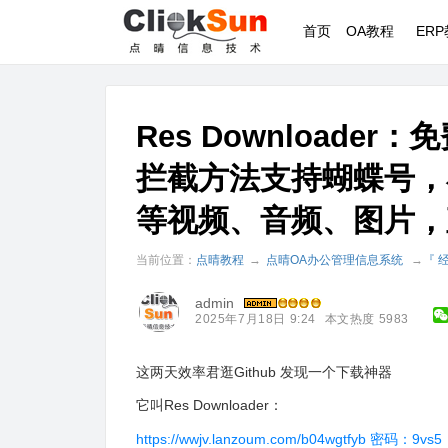
首页
OA教程
ER
Res Download
拦截方法支持蝴蝶号，
等视频、音频、图片，
当前位置：
点晴教程
→
点晴OA办公管理信息系统
→
『 
admin
2025年7月18日 9:24
本文热度 5983
这两天效率君逛Github 发现一个下载神器
它叫Res Downloader：
https://wwjv.lanzoum.com/b04wgtfyb
密码：9vs5