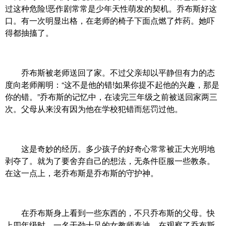
过这种危险!恶作剧常常是少年天性萌发的契机。乔布斯好这
口。有一次明显出格，在老师的椅子下面点燃了炸药。她吓
得都抽搐了。
乔布斯被老师送回了家。不过父亲却以平静但有力的态
度向老师阐明：“这不是他的错!如果你提不起他的兴趣，那是
你的错。”乔布斯的记忆中，在读完三年级之前被送回家两三
次。父母从来没有因为他在学校犯错而惩罚过他。
这是奇妙的经历。多少孩子的好奇心常常被正大光明地
剥夺了。就为了要舍弃自己的想法，无条件臣服一些教条。
在这一点上，老乔布斯是乔布斯的守护神。
在乔布斯身上看到一些东西的，不只乔布斯的父母。快
上四年级时，一名干劲十足的女教师泰迪，在观察了乔布斯