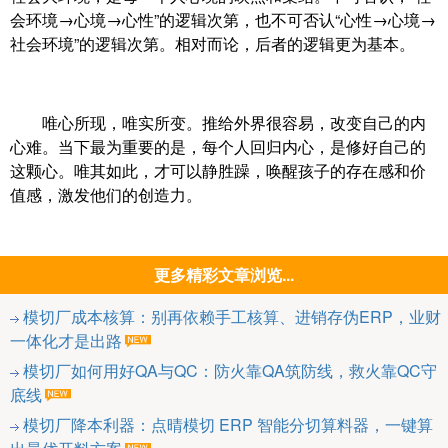
会环境→心境→心性”的逻辑次第，也不可否认“心性→心境→
社会环境”的逻辑次第。相对而论，后者的逻辑更为基本。
唯心所现，唯实所变。推给外界很容易，改变自己的内
心难。当下最为重要的是，每个人回归内心，是修好自己的
这颗心。唯其如此，才可以静胜躁，唤醒孩子的存在感和价
值感，激发他们的创造力。
更多精彩文章浏览...
模切厂成本核算：别再依赖手工核算、进销存伪ERP，业财
一体化才是出路
模切厂如何用好QA与QC：防火靠QA筑防线，救火靠QC守
底线
模切厂降本利器：点晴模切 ERP 智能分切算料器，一键算