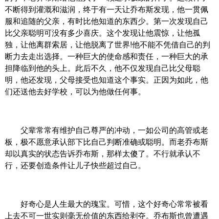
不断得到灌溉和滋润，终于有一天让乔布斯发现，他一贯佩
服和追随的父亲，有时比他知道的东西少。第一次发现自己
比父亲聪明可没有多少喜庆。这个发现让他震惊，让他孤
独，让他离群索居，让他脱离了世界!他不能不凭借自己的判
断力去走出选择。一种巨大的使命感和责任，一种巨大的承
担降临到他的头上。此后不久，他不仅发现自己比父母聪
明，他还发现，父母接受也知道这个事实。正因为如此，他
们还送他去好学校，可以为他做任何事。
父辈常常有维护自己尊严的冲动，一如公司的高管或老
板，极不愿意承认部下比自己判断准确或聪明。而老乔布斯
却以真实的状态告诉乔布斯，那样太傻了。不行就承认不
行，还要创造条件让儿子快些超过自己。
好奇心是人生最大的瑰宝。可惜，这个好奇心常常被看
上去不可一世实则毫无价值的东西给剥夺。乔布斯也曾遭遇