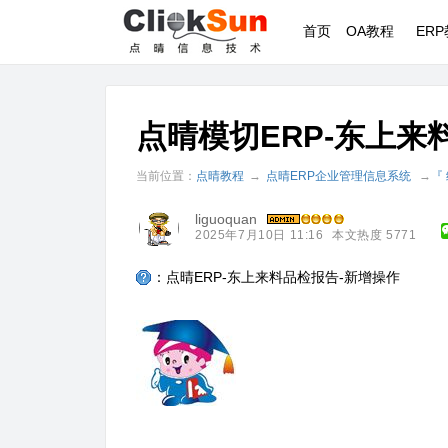
首页
OA教程
ER
点晴模切ERP-东上来
当前位置：
点晴教程
→
点晴ERP企业管理信息系统
→
『
liguoquan
2025年7月10日 11:16
本文热度 5771
：点晴ERP-东上来料品检报告-新增操作