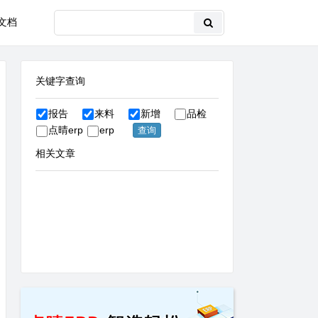
文档
关键字查询
报告
来料
新增
品检
点晴erp
erp
相关文章