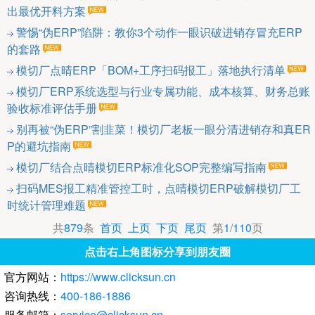
出最优开料方案
警惕“伪ERP”陷阱：教你3个动作一眼识破进销存冒充ERP
的套路
模切厂点晴ERP「BOM+工序扫码报工」落地执行清单
模切厂ERP系统选型与行业专属功能、成本核算、财务总账
验收标准评估手册
别再被“伪ERP”割韭菜！模切厂老板一眼分清进销存和真ER
P的避坑指南
模切厂结合点晴模切ERP标准化SOP完整编写指南
扫码MES报工精准管控工时，点晴模切ERP破解模切厂工
时统计管理难题
共
879
条
首页
上页
下页
尾页
第
1
/
110
页
点击右上角图标分享到朋友圈
官方网站：
https://www.clicksun.cn
咨询热线：
400-186-1886
服务邮箱：
service@clicksun.cn