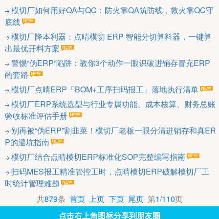
模切厂如何用好QA与QC：防火靠QA筑防线，救火靠QC守
底线
模切厂降本利器：点晴模切 ERP 智能分切算料器，一键算
出最优开料方案
警惕“伪ERP”陷阱：教你3个动作一眼识破进销存冒充ERP
的套路
模切厂点晴ERP「BOM+工序扫码报工」落地执行清单
模切厂ERP系统选型与行业专属功能、成本核算、财务总账
验收标准评估手册
别再被“伪ERP”割韭菜！模切厂老板一眼分清进销存和真ER
P的避坑指南
模切厂结合点晴模切ERP标准化SOP完整编写指南
扫码MES报工精准管控工时，点晴模切ERP破解模切厂工
时统计管理难题
共
879
条
首页
上页
下页
尾页
第
1
/
110
页
点击右上角图标分享到朋友圈