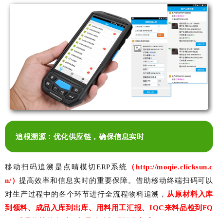
追根溯源：优化供应链，确保信息实时
移动扫码追溯是点晴模切
ERP
系统
（
http://moqie.clicksun.c
n/
）
提高效率和信息实时的重要保障。借助移动终端扫码可以
对生产过程中的各个环节进行全流程物料追溯，
从原材料入库
到领料、成品入库到出库、用料用工汇报、
IQC
来料品检到
FQ