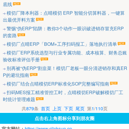
底线
模切厂降本利器：点晴模切 ERP 智能分切算料器，一键算
出最优开料方案
警惕“伪ERP”陷阱：教你3个动作一眼识破进销存冒充ERP
的套路
模切厂点晴ERP「BOM+工序扫码报工」落地执行清单
模切厂ERP系统选型与行业专属功能、成本核算、财务总账
验收标准评估手册
别再被“伪ERP”割韭菜！模切厂老板一眼分清进销存和真ER
P的避坑指南
模切厂结合点晴模切ERP标准化SOP完整编写指南
扫码MES报工精准管控工时，点晴模切ERP破解模切厂工
时统计管理难题
共
879
条
首页
上页
下页
尾页
第
1
/
110
页
点击右上角图标分享到朋友圈
官方网站：
https://www.clicksun.cn