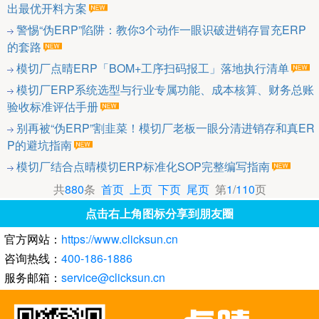
出最优开料方案
警惕“伪ERP”陷阱：教你3个动作一眼识破进销存冒充ERP
的套路
模切厂点晴ERP「BOM+工序扫码报工」落地执行清单
模切厂ERP系统选型与行业专属功能、成本核算、财务总账
验收标准评估手册
别再被“伪ERP”割韭菜！模切厂老板一眼分清进销存和真ER
P的避坑指南
模切厂结合点晴模切ERP标准化SOP完整编写指南
共
880
条
首页
上页
下页
尾页
第
1
/
110
页
点击右上角图标分享到朋友圈
官方网站：
https://www.clicksun.cn
咨询热线：
400-186-1886
服务邮箱：
service@clicksun.cn