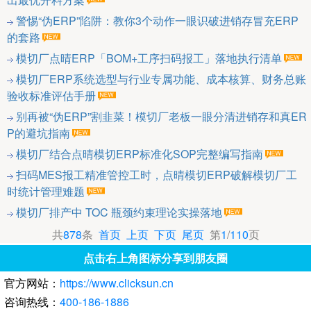
警惕“伪ERP”陷阱：教你3个动作一眼识破进销存冒充ERP
的套路
模切厂点晴ERP「BOM+工序扫码报工」落地执行清单
模切厂ERP系统选型与行业专属功能、成本核算、财务总账
验收标准评估手册
别再被“伪ERP”割韭菜！模切厂老板一眼分清进销存和真ER
P的避坑指南
模切厂结合点晴模切ERP标准化SOP完整编写指南
扫码MES报工精准管控工时，点晴模切ERP破解模切厂工
时统计管理难题
模切厂排产中 TOC 瓶颈约束理论实操落地
共
878
条
首页
上页
下页
尾页
第
1
/
110
页
点击右上角图标分享到朋友圈
官方网站：
https://www.clicksun.cn
咨询热线：
400-186-1886