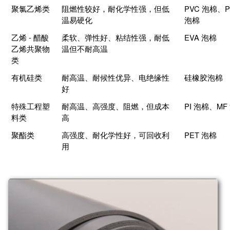
聚氯乙烯类
阻燃性较好，耐化学性强，但低
PVC 泡棉、P
温易硬化
泡棉
乙烯 - 醋酸
柔软、弹性好、粘结性强，耐低
EVA 泡棉
乙烯共聚物
温但不耐高温
类
有机硅类
耐高温、耐候性优异、电绝缘性
硅橡胶泡棉
好
特殊工程塑
耐高温、高强度、阻燃，但成本
PI 泡棉、MF
料类
高
聚酯类
高强度、耐化学性好，可回收利
PET 泡棉
用