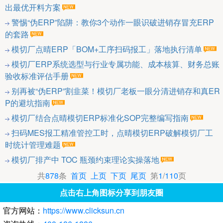
出最优开料方案
警惕“伪ERP”陷阱：教你3个动作一眼识破进销存冒充ERP
的套路
模切厂点晴ERP「BOM+工序扫码报工」落地执行清单
模切厂ERP系统选型与行业专属功能、成本核算、财务总账
验收标准评估手册
别再被“伪ERP”割韭菜！模切厂老板一眼分清进销存和真ER
P的避坑指南
模切厂结合点晴模切ERP标准化SOP完整编写指南
扫码MES报工精准管控工时，点晴模切ERP破解模切厂工
时统计管理难题
模切厂排产中 TOC 瓶颈约束理论实操落地
共
878
条
首页
上页
下页
尾页
第
1
/
110
页
点击右上角图标分享到朋友圈
官方网站：
https://www.clicksun.cn