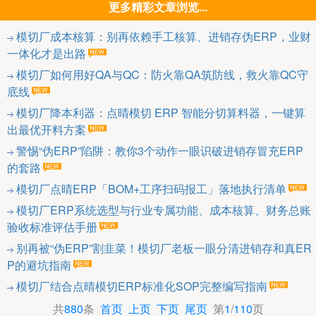
更多精彩文章浏览...
模切厂成本核算：别再依赖手工核算、进销存伪ERP，业财
一体化才是出路
模切厂如何用好QA与QC：防火靠QA筑防线，救火靠QC守
底线
模切厂降本利器：点晴模切 ERP 智能分切算料器，一键算
出最优开料方案
警惕“伪ERP”陷阱：教你3个动作一眼识破进销存冒充ERP
的套路
模切厂点晴ERP「BOM+工序扫码报工」落地执行清单
模切厂ERP系统选型与行业专属功能、成本核算、财务总账
验收标准评估手册
别再被“伪ERP”割韭菜！模切厂老板一眼分清进销存和真ER
P的避坑指南
模切厂结合点晴模切ERP标准化SOP完整编写指南
共
880
条
首页
上页
下页
尾页
第
1
/
110
页