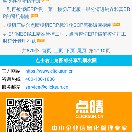
验收标准评估手册
别再被“伪ERP”割韭菜！模切厂老板一眼分清进销存和真ER
P的避坑指南
模切厂结合点晴模切ERP标准化SOP完整编写指南
扫码MES报工精准管控工时，点晴模切ERP破解模切厂工
时统计管理难题
共
879
条
首页
上页
下页
尾页
第
1
/
110
页
点击右上角图标分享到朋友圈
官方网站：
https://www.clicksun.cn
咨询热线：
400-186-1886
服务邮箱：
service@clicksun.cn