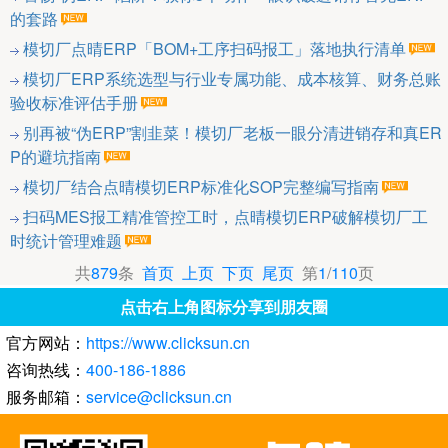
的套路
模切厂点晴ERP「BOM+工序扫码报工」落地执行清单
模切厂ERP系统选型与行业专属功能、成本核算、财务总账
验收标准评估手册
别再被“伪ERP”割韭菜！模切厂老板一眼分清进销存和真ER
P的避坑指南
模切厂结合点晴模切ERP标准化SOP完整编写指南
扫码MES报工精准管控工时，点晴模切ERP破解模切厂工
时统计管理难题
共
879
条
首页
上页
下页
尾页
第
1
/
110
页
点击右上角图标分享到朋友圈
官方网站：
https://www.clicksun.cn
咨询热线：
400-186-1886
服务邮箱：
service@clicksun.cn