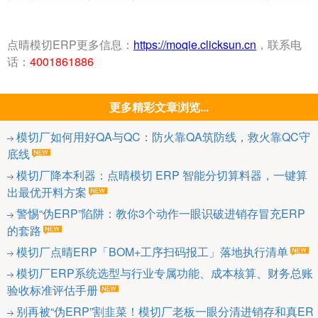
点晴模切ERP更多信息：
https://moqie.clicksun.cn
，联系电
话：
4001861886
更多精彩文章浏览...
模切厂如何用好QA与QC：防火靠QA筑防线，救火靠QC守
底线
模切厂降本利器：点晴模切 ERP 智能分切算料器，一键算
出最优开料方案
警惕“伪ERP”陷阱：教你3个动作一眼识破进销存冒充ERP
的套路
模切厂点晴ERP「BOM+工序扫码报工」落地执行清单
模切厂ERP系统选型与行业专属功能、成本核算、财务总账
验收标准评估手册
别再被“伪ERP”割韭菜！模切厂老板一眼分清进销存和真ER