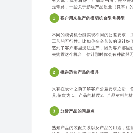
有人说，我分析好了产品结构后，是不是
走弯路，一些关于影响产品质量（良率）
1
客户用
来
生产的模切机台型号类型
不同的模切机台能实现不同的公差要求，
工艺的可行性。比如你辛辛苦苦的设计好
艺到了客户那里没法生产，因为客户那里
去购置这个机台，估计那时你会有种欲哭
2
挑选适合产品的模具
只有在设计之前了解客户公差要求之后，
具,依次为:1、产品的精度2、产品材料的
3
分析产品的问题点
熟知产品的装配关系以及产品的用途，这